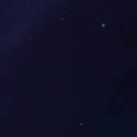
而发生明显变化。
精铸企业亟需提高竞争力
发布时间
: 2020
-
04-26
“中国熔模铸造业已得到很大发展，但与国际水平仍有明
显差距。”国际模协秘书长罗百辉表示，近年来，随着原
辅材料、能源价格的逐年上涨及精铸件价格不断下跌，
精铸企业面临严峻的考验。在严峻的形势下，精铸企业
必须努力提升产品设计水平，创新产品开发理念，挖掘
精铸工艺的优势与潜力，降低制造成本，提高企业参与
国际市场的竞争能力。
浇铸的工艺
发布时间
: 2020
-
04-01
浇铸成型一般不施加压力，对设备和模具的强度要求不
高，对制品尺寸限制较小，制品中内应力也低。因此，
生产投资较少，可制得性能优良的大型制件，但生产周
期较长，成型后须进行机械加工。在传统浇铸基础上，
派生出灌注、嵌铸、压力浇铸、旋转浇铸和离心浇铸等