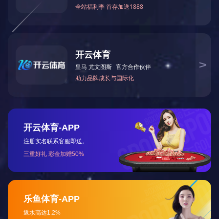
高速冲床配件
新闻中心
公司新闻
行业资讯
人才招聘
开云（中国）
0752-3560386
新闻资讯
公司新闻
行业动态
您现在的位置：
首页
/