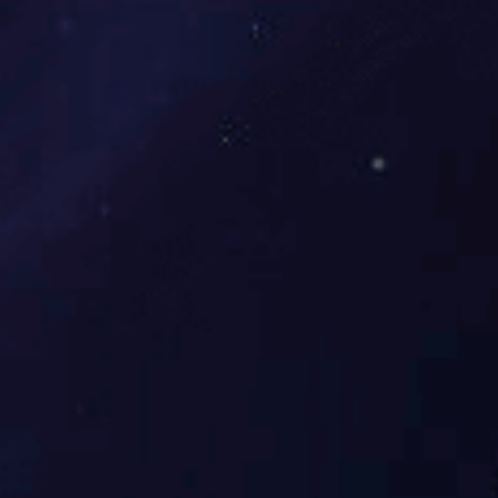
团队强
更可靠
▶ 高绩效、高执行力的活力团队发挥所长。
▶ 10+年铸造经验技术团队提供更优服务保障。
▶ 工艺工程师确定更适合的铸造方案，现场工程师严格管控
生产中的每个环节。
生产设备

生产环境

生产环境