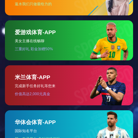
您现在的位置：
首页
/
生产实力
企业优势
产能高
一体化
▶ 100万㎡铸钢件生产基地，年产能2000吨。
▶ 现拥有树脂砂型、机模湿砂型、消失模、离心铸造和铁型
覆砂工艺。
▶ 集研发、生产、加工为一体，为您实现从毛坯到成品，去
掉中间繁琐环节。
高标准
质量好