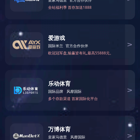
资质证书
组织架构
厂房环境
实力展示
生产设备
检测设备
合作客户
产品中心
铸铜
铸铁
球罣
开云手机官方版登录入口