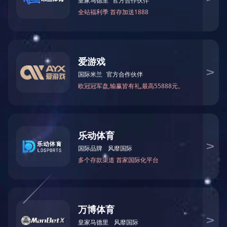
资质证书
组织架构
厂房环境
实力展示
生产设备
检测设备
合作客户
产品中心
铸铜
铸铁
球罣
开云手机官方版登录入口