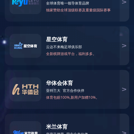
铸铁
球罣
开云手机官方版登录入口
高速冲床配件
新闻中心
公司新闻
行业资讯
人才招聘
开云（中国）
服务热线：0752-3560386
首页
关于我们
公司简介
企业文化