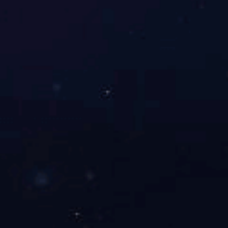
上一页
1
下一页
首页
关于我们
实力展示
产品中心
新闻中心
人才招聘
开云（中国）
Copyright © 2020 惠州市惠阳区金旭机械有限公司 All Rights
Reserved.
粤ICP备14021522号
网站建设：中企动力
惠州
开云手机官方版登录入口
惠州市惠阳区秋长白石大湖工业区
0752-3560386