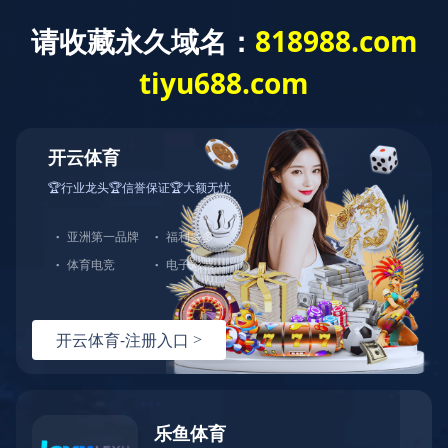
首页
关于我们
公司简介
企业文化
资质证书
组织架构
厂房环境
实力展示
生产设备
检测设备
合作客户
产品中心
铸铜