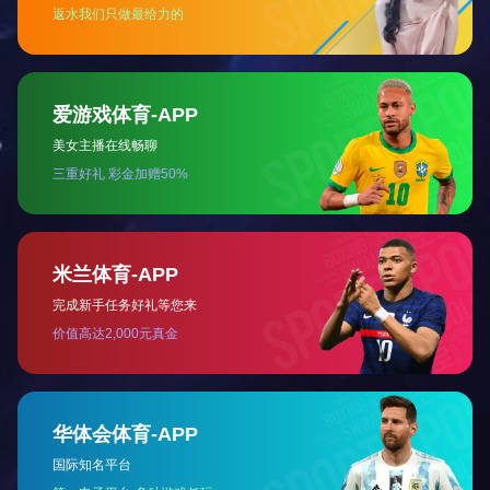
新闻资讯
/
惠州市金旭机械设备有限公司恭祝各界朋友：虎年吉祥！
惠州市金旭机械设备有限公司
恭祝各界朋友：虎年吉祥！
分类：
新闻资讯
作者：
来源：
发布时间：
2022-01-28
访问量：
361
分类：
新闻资讯
作者：
来源：
发布时间：
2022-01-28
访问量：
361