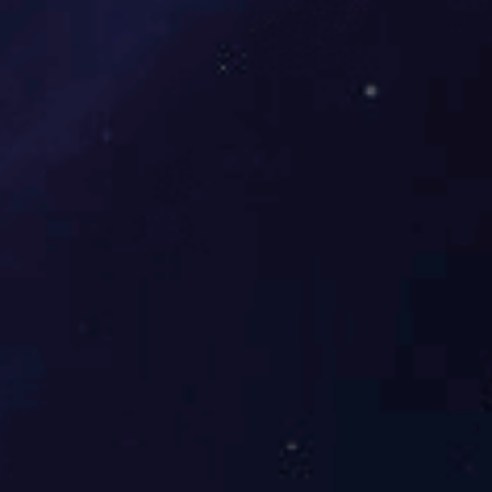
而发生明显变化。
精铸企业亟需提高竞争力
发布时间
: 2020
-
04-26
“中国熔模铸造业已得到很大发展，但与国际水平仍有明
显差距。”国际模协秘书长罗百辉表示，近年来，随着原
辅材料、能源价格的逐年上涨及精铸件价格不断下跌，
精铸企业面临严峻的考验。在严峻的形势下，精铸企业
必须努力提升产品设计水平，创新产品开发理念，挖掘
精铸工艺的优势与潜力，降低制造成本，提高企业参与
国际市场的竞争能力。
浇铸的工艺
发布时间
: 2020
-
04-01
浇铸成型一般不施加压力，对设备和模具的强度要求不
高，对制品尺寸限制较小，制品中内应力也低。因此，
生产投资较少，可制得性能优良的大型制件，但生产周
期较长，成型后须进行机械加工。在传统浇铸基础上，
派生出灌注、嵌铸、压力浇铸、旋转浇铸和离心浇铸等