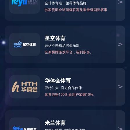
铸铁
球罣
开云手机官方版登录入口
高速冲床配件
新闻中心
公司新闻
行业资讯
人才招聘
开云（中国）
服务热线：0752-3560386
首页
关于我们
公司简介
企业文化