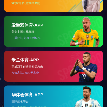
您现在的位置：
首页
/
产品中心
/
球罣
产品列表
There is no content
请先在网站后台添加数据记录。
首页
关于我们
实力展示
产品中心
新闻中心
人才招聘
开云（中国）
Copyright © 2020 惠州市惠阳区金旭机械有限公司 All Rights