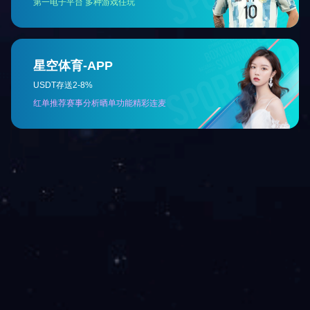
Reserved.
粤ICP备14021522号
网站建设：中企动力
惠州
开云手机官方版登录入口
惠州市惠阳区秋长白石大湖工业区
0752-3560386
0752-3877816
JQZZHZ@163.COM
微信公众号
移动端官网
万象城手机在线官网
|
开云官方app下载站
|
MK官方端网站登
录入口
|
华体会官方网页版
|
乐动在线
|
米兰网页版
|
c7网页版