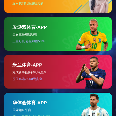
您现在的位置：
首页
/
企业文化
企业文化
0752-3560386
联系电话：
本公司拥有完整、科学的质量管理体系。我们的诚信、实力和
产品质量获得业界的广泛认可。
本着“敢于创新，稳重求进”的精神，大胆引进先进自动化生产
设备，加强生产管理、严把质量关，经全面改造的公司，以其