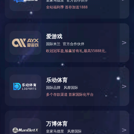
资质证书
组织架构
厂房环境
实力展示
生产设备
检测设备
合作客户
产品中心
铸铜
铸铁
球罣
开云手机官方版登录入口