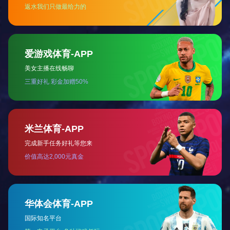
浏览量:
1000
高速冲床配件
零售价
0.0
元
市场价
0.0
元
浏览量:
1000
产品编号
数量
-
+
库存:
0
开云（中国）