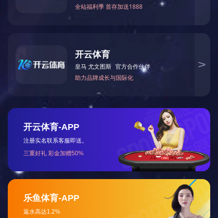
高速冲床配件
新闻中心
公司新闻
行业资讯
人才招聘
开云（中国）
0752-3560386
产品中心
现在的位置:
首页
>
产品中心
>
高速冲床配件