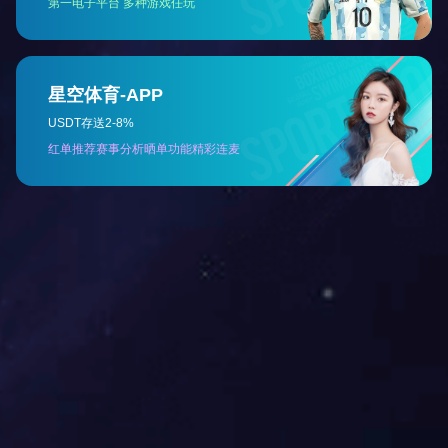
所属分类
返回列表

1
分享
生产实力
关于我们
产品描述
参数
扫二维码用手机看
未找到相应参数组，请于后台属性模板中添加
上一个
高速冲床配件
下一个
高速冲床配件
推荐产品
铸铁