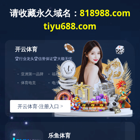
首页
关于我们
公司简介
企业文化
资质证书
组织架构
厂房环境
实力展示
生产设备
检测设备
合作客户
产品中心
铸铜